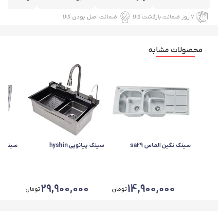
۷ روز ضمانت بازگشت کالا
ضمانت اصل بودن کالا
محصولات مشابه
سینک نگین الماس sa29
سینک پیانویی hyshin
سینک نگی
29,900,000
14,900,000
تومان
تومان