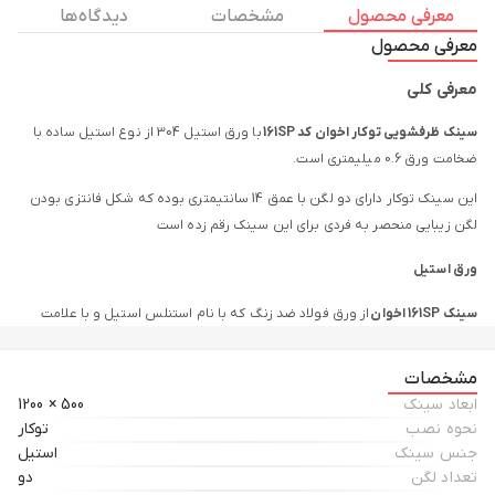
معرفی محصول
مشخصات
دیدگاه ها
معرفی محصول
معرفی کلی
سینک ظرفشویی توکار اخوان کد 161SP
با ورق استیل 304 از نوع استیل ساده با
ضخامت ورق 0.6 میلیمتری است.
این سینک توکار دارای دو لگن با عمق 14 سانتیمتری بوده که شکل فانتزی بودن
لگن زیبایی منحصر به فردی برای این سینک رقم زده است
ورق استیل
سینک 161SP اخوان
از ورق فولاد ضد زنگ که با نام استنلس استیل و با علامت
اختصاری AS304 در بازار شناخته می شود ساخته شده که
ضخامت ورق آن به 0.6
میلیمتر
می رسد.
مشخصات
ابعاد سینک
500 × 1200
از خصوصیات مهم این سینک می توان به ضد خش و ضد خط بودن آن اشاره کرد
نحوه نصب
توکار
و همچنین نظافت و نگهداری راحت تر از ویژگی های آن محسوب می گردد
جنس سینک
استیل
تعداد لگن
دو
لگن و سینی