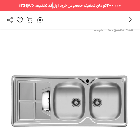
200,000 تومان
تخفیف مخصوص خرید اول
کد تخفیف:
1stHpCo
/
همه محصولات
سینک