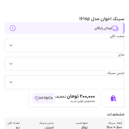
سینک اخوان مدل 161sp
ارسال رایگان
سمت لگن
سایز
جنس سینک
200,000 تومان
تخفیف
1stHpCo
مخصوص اولین خرید
مشخصات
ابعاد سینک
نحوه نصب
جنس سینک
تعداد لگن
500 × 1200
توکار
استیل
دو