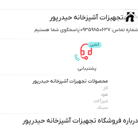
تجهیزات آشپزخانه حیدرپور
شماره تماس:
09359850637
پاسخگوی شما هستیم
پشتیبانی
محصولات
تجهیزات آشپزخانه حیدرپور
گاز
هود
شیرآلات
سینک
درباره فروشگاه
تجهیزات آشپزخانه حیدرپور