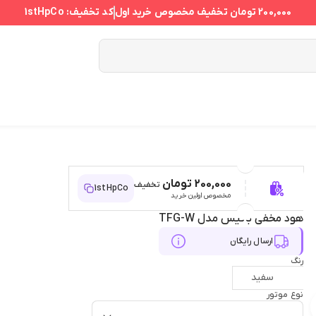
200,000 تومان
تخفیف مخصوص خرید اول
کد تخفیف:
1stHpCo
200,000 تومان
تخفیف
1stHpCo
مخصوص اولین خرید
هود مخفی باتیس مدل TFG-W
ارسال رایگان
رنگ
سفید
نوع موتور